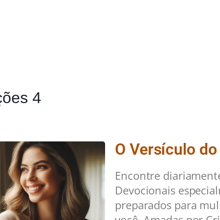
ões 4
O Versículo do
Encontre diariament
Devocionais especia
preparados para mu
você. Amadas por Cri