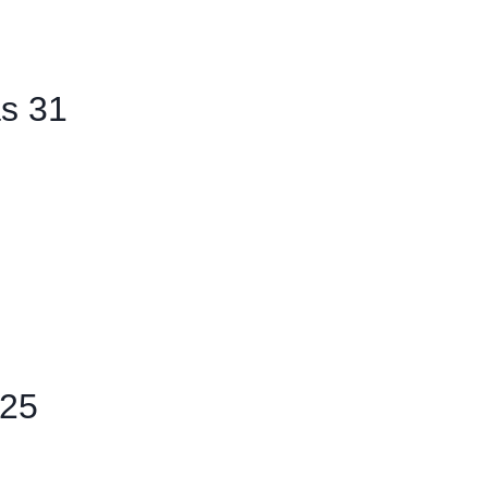
as 31
 25