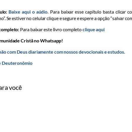
ulo:
Baixe aqui o aúdio.
Para baixar esse capítulo basta clicar c
mo”. Se estiver no celular clique e segure e espere a opção “salvar co
 completo:
Para baixar este livro completo
clique aqui
omunidade Cristã no Whatsapp!
ão com Deus diariamente com nossos devocionais e estudos.
de Deuteronômio
ara você