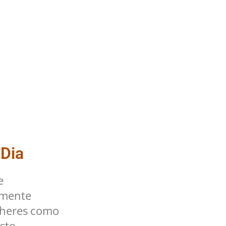
 Dia
e
lmente
lheres como
sto.