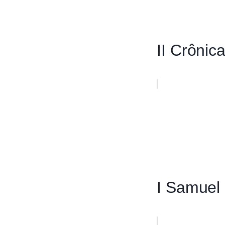
II Crônic
I Samuel