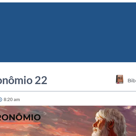
onômio 22
Bib
8:20 am