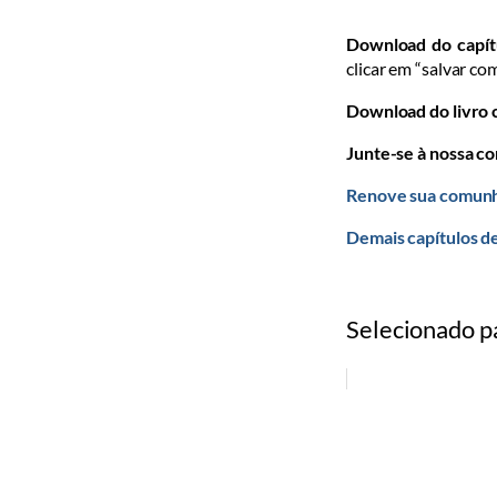
Download do capít
clicar em “salvar co
Download do livro
Junte-se à nossa c
Renove sua comunh
Demais capítulos 
Selecionado p