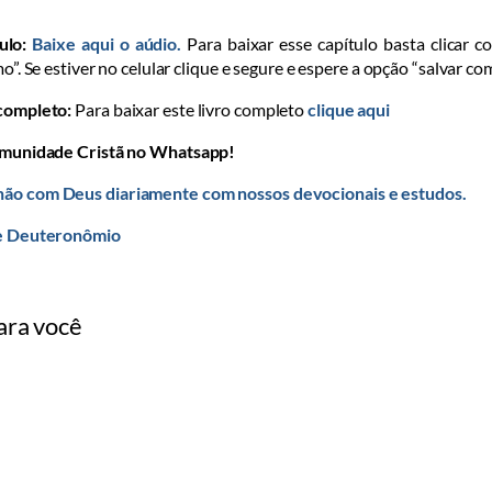
ulo:
Baixe aqui o aúdio.
Para baixar esse capítulo basta clicar c
mo”. Se estiver no celular clique e segure e espere a opção “salvar co
 completo:
Para baixar este livro completo
clique aqui
omunidade Cristã no Whatsapp!
ão com Deus diariamente com nossos devocionais e estudos.
de Deuteronômio
ara você