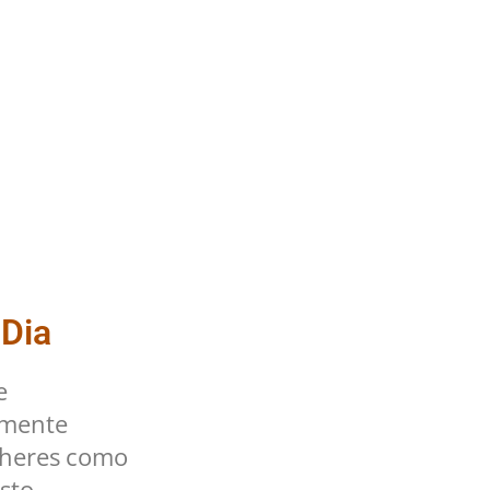
 Dia
e
lmente
lheres como
sto.