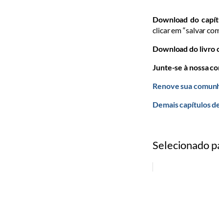
Download do capít
clicar em “salvar co
Download do livro
Junte-se à nossa c
Renove sua comunh
Demais capítulos 
Selecionado p