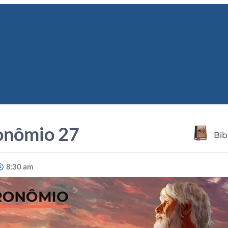
onômio 27
Bib
8:30 am