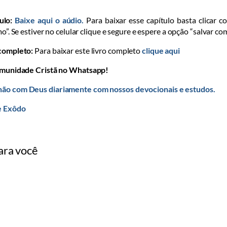
ulo:
Baixe aqui o aúdio.
Para baixar esse capítulo basta clicar c
mo”. Se estiver no celular clique e segure e espere a opção “salvar co
 completo:
Para baixar este livro completo
clique aqui
omunidade Cristã no Whatsapp!
ão com Deus diariamente com nossos devocionais e estudos.
e Exôdo
ara você