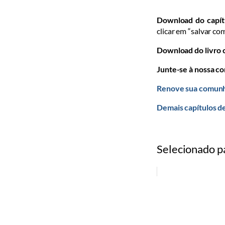
Download do capít
clicar em “salvar co
Download do livro
Junte-se à nossa c
Renove sua comunh
Demais capítulos d
Selecionado p