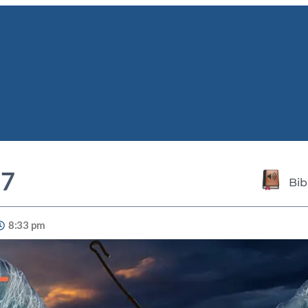
27
Bib
8:33 pm