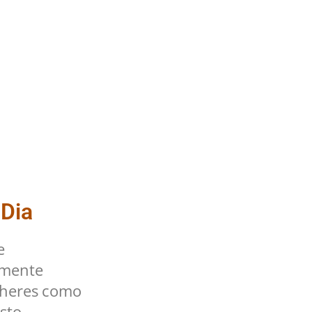
 Dia
e
lmente
lheres como
sto.