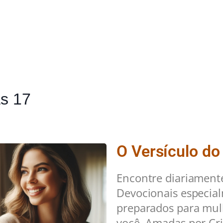
as 17
O Versículo do
Encontre diariament
Devocionais especia
preparados para mu
você. Amadas por Cri