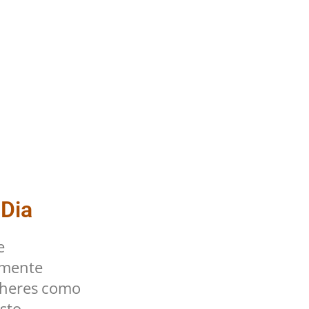
 Dia
e
lmente
lheres como
sto.