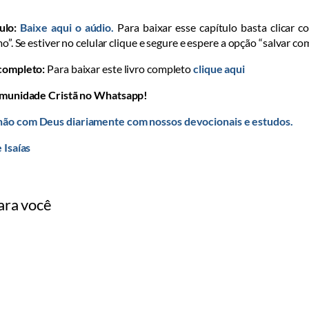
ulo:
Baixe aqui o aúdio.
Para baixar esse capítulo basta clicar c
mo”. Se estiver no celular clique e segure e espere a opção “salvar co
 completo:
Para baixar este livro completo
clique aqui
omunidade Cristã no Whatsapp!
ão com Deus diariamente com nossos devocionais e estudos.
 Isaías
ara você