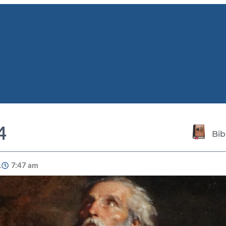
4
Bib
1
7:47 am