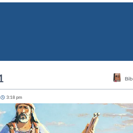
1
Bib
1
3:18 pm