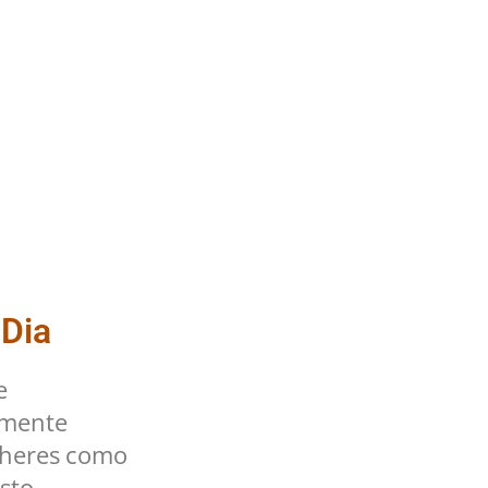
 Dia
e
lmente
lheres como
sto.