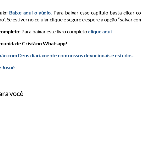
ulo:
Baixe aqui o aúdio.
Para baixar esse capítulo basta clicar c
mo”. Se estiver no celular clique e segure e espere a opção “salvar co
 completo:
Para baixar este livro completo
clique aqui
omunidade Cristã no Whatsapp!
ão com Deus diariamente com nossos devocionais e estudos.
e Josué
ara você