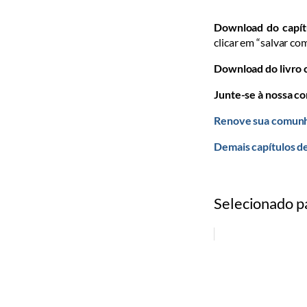
Download do capít
clicar em “salvar co
Download do livro
Junte-se à nossa c
Renove sua comunh
Demais capítulos d
Selecionado p