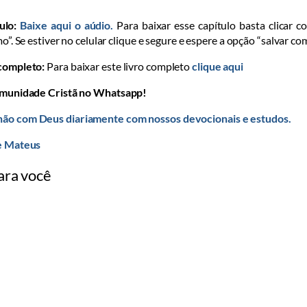
ulo:
Baixe aqui o aúdio.
Para baixar esse capítulo basta clicar c
o”. Se estiver no celular clique e segure e espere a opção “salvar co
 completo:
Para baixar este livro completo
clique aqui
omunidade Cristã no Whatsapp!
ão com Deus diariamente com nossos devocionais e estudos.
e Mateus
ara você