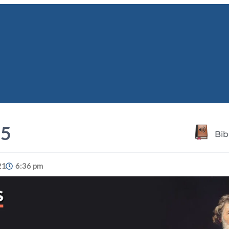
 5
Bib
21
6:36 pm