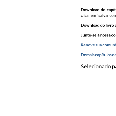
Download do capít
clicar em “salvar com
Download do livro
Junte-se à nossa c
Renove sua comunh
Demais capítulos d
Selecionado p