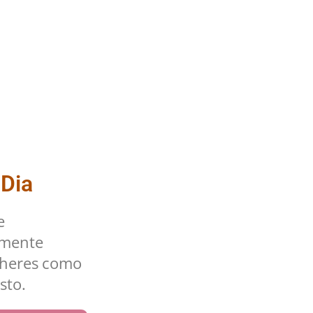
 Dia
e
lmente
lheres como
sto.