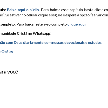
ulo:
Baixe aqui o aúdio.
Para baixar esse capítulo basta clicar c
mo”. Se estiver no celular clique e segure e espere a opção “salvar co
 completo:
Para baixar este livro completo
clique aqui
omunidade Cristã no Whatsapp!
ão com Deus diariamente com nossos devocionais e estudos.
e Oséias
ara você