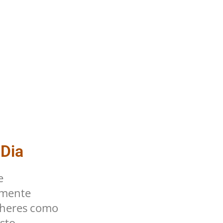
 Dia
e
lmente
lheres como
sto.