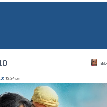
10
Bib
1
12:24 pm