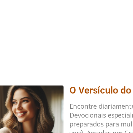
O Versículo do
Encontre diariament
Devocionais especia
preparados para mu
você. Amadas por Cri