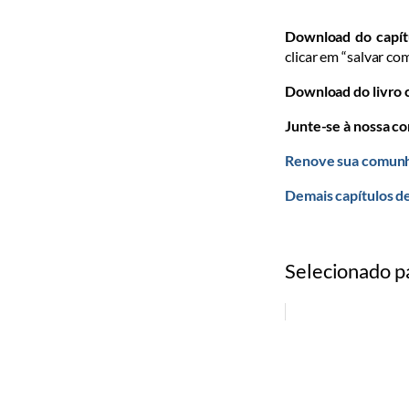
Download do capít
clicar em “salvar co
Download do livro
Junte-se à nossa c
Renove sua comunh
Demais capítulos d
Selecionado p