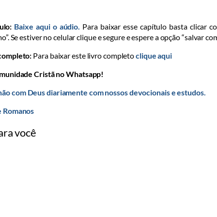
ulo:
Baixe aqui o aúdio.
Para baixar esse capítulo basta clicar c
o”. Se estiver no celular clique e segure e espere a opção “salvar co
 completo:
Para baixar este livro completo
clique aqui
omunidade Cristã no Whatsapp!
ão com Deus diariamente com nossos devocionais e estudos.
de Romanos
ara você