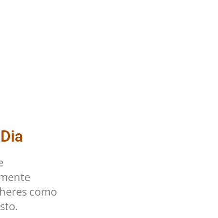
 Dia
e
lmente
lheres como
sto.