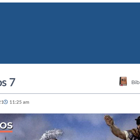
s 7
Bib
21
11:25 am