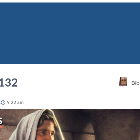
 132
Bib
1
9:22 am