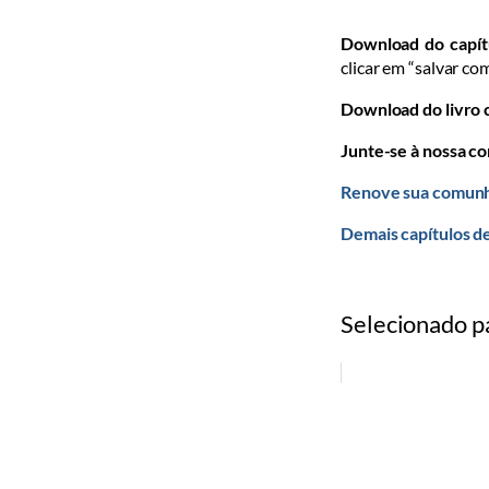
Download do capít
clicar em “salvar co
Download do livro
Junte-se à nossa c
Renove sua comunh
Demais capítulos d
Selecionado p