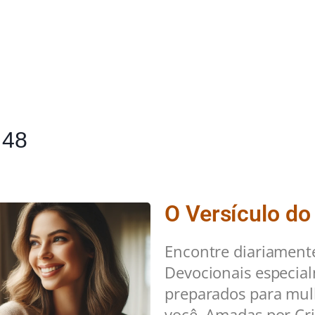
 48
O Versículo do
Encontre diariament
Devocionais especia
preparados para mu
você. Amadas por Cri