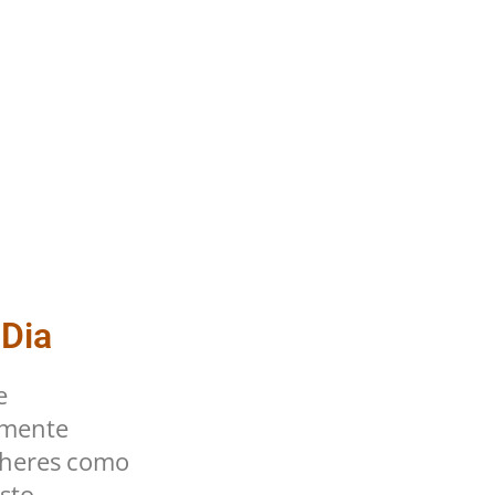
 Dia
e
lmente
lheres como
sto.