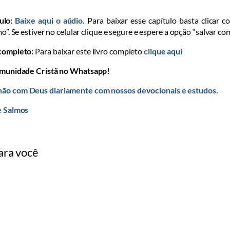
ulo:
Baixe aqui o aúdio.
Para baixar esse capítulo basta clicar c
mo”. Se estiver no celular clique e segure e espere a opção “salvar co
 completo:
Para baixar este livro completo
clique aqui
omunidade Cristã no Whatsapp!
ão com Deus diariamente com nossos devocionais e estudos.
e Salmos
ara você