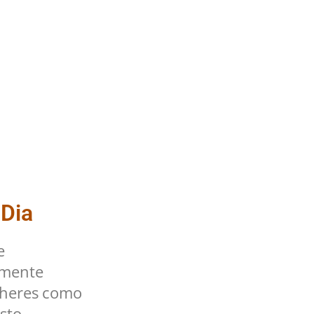
 Dia
e
lmente
lheres como
sto.