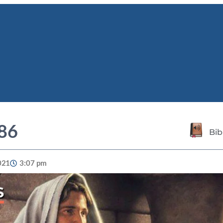
 86
Bib
021
3:07 pm