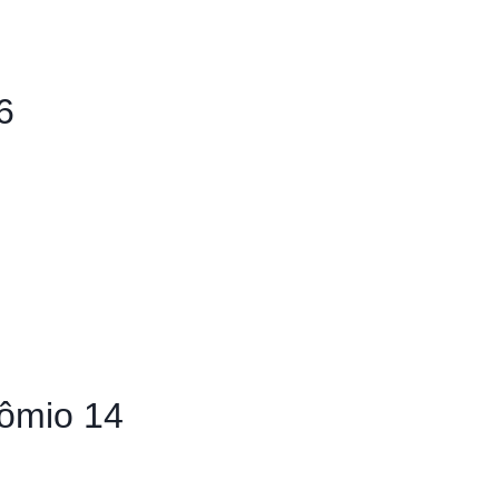
6
ômio 14