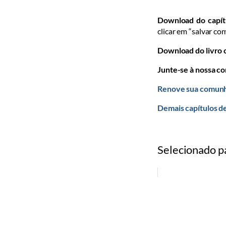
Download do capít
clicar em “salvar co
Download do livro
Junte-se à nossa c
Renove sua comunh
Demais capítulos d
Selecionado p