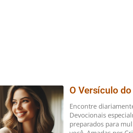
O Versículo do
Encontre diariament
Devocionais especia
preparados para mu
você. Amadas por Cri