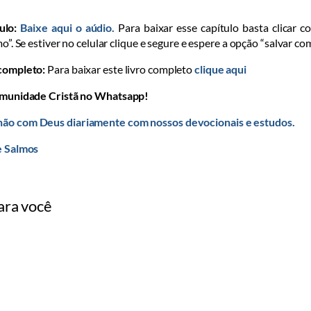
ulo:
Baixe aqui o aúdio.
Para baixar esse capítulo basta clicar c
mo”. Se estiver no celular clique e segure e espere a opção “salvar co
 completo:
Para baixar este livro completo
clique aqui
omunidade Cristã no Whatsapp!
ão com Deus diariamente com nossos devocionais e estudos.
e Salmos
ara você