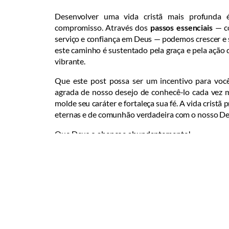
Desenvolver uma vida cristã mais profunda 
compromisso. Através dos
passos essenciais
— co
serviço e confiança em Deus — podemos crescer e 
este caminho é sustentado pela graça e pela ação d
vibrante.
Que este post possa ser um incentivo para você
agrada de nosso desejo de conhecê-lo cada vez m
molde seu caráter e fortaleça sua fé. A vida crist
eternas e de comunhão verdadeira com o nosso De
Que Deus o abençoe abundantemente!
Web Stories
D
Bíbl