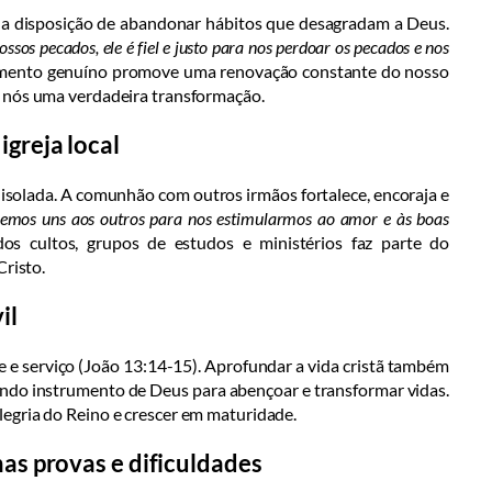
e a disposição de abandonar hábitos que desagradam a Deus.
ssos pecados, ele é fiel e justo para nos perdoar os pecados e nos
mento genuíno promove uma renovação constante do nosso
m nós uma verdadeira transformação.
greja local
isolada. A comunhão com outros irmãos fortalece, encoraja e
remos uns aos outros para nos estimularmos ao amor e às boas
dos cultos, grupos de estudos e ministérios faz parte do
Cristo.
il
e serviço (João 13:14-15). Aprofundar a vida cristã também
endo instrumento de Deus para abençoar e transformar vidas.
egria do Reino e crescer em maturidade.
as provas e dificuldades