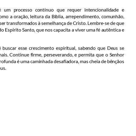
é um processo contínuo que requer intencionalidade e
mo a oração, leitura da Bíblia, arrependimento, comunhão,
ser transformados à semelhança de Cristo. Lembre-se de que
o Espírito Santo, que nos capacita a viver uma fé autêntica e
 buscar esse crescimento espiritual, sabendo que Deus se
ais. Continue firme, perseverando, e permita que o Senhor
ã profunda é uma caminhada desafiadora, mas cheia de bênçãos
us.
Bíblia em Áudio Online
evocional
Estudos Bíblicos
Política de Pr
ia em Áudio | Site desenvolvido pela agência 