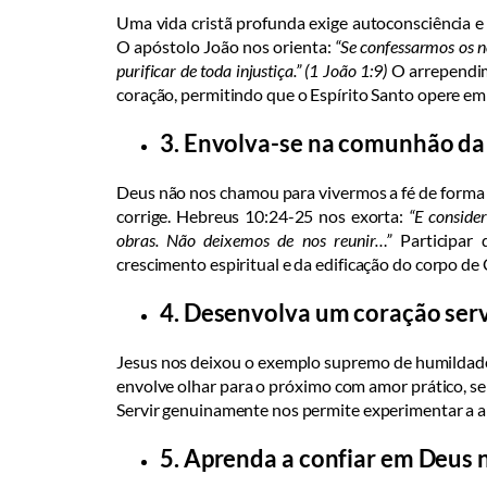
Uma vida cristã profunda exige autoconsciência 
O apóstolo João nos orienta:
“Se confessarmos os no
purificar de toda injustiça.” (1 João 1:9)
O arrependi
coração, permitindo que o Espírito Santo opere e
3. Envolva-se na comunhão da i
Deus não nos chamou para vivermos a fé de forma 
corrige. Hebreus 10:24-25 nos exorta:
“E conside
obras. Não deixemos de nos reunir…”
Participar 
crescimento espiritual e da edificação do corpo de 
4. Desenvolva um coração serv
Jesus nos deixou o exemplo supremo de humildade 
envolve olhar para o próximo com amor prático, s
Servir genuinamente nos permite experimentar a al
5. Aprenda a confiar em Deus n