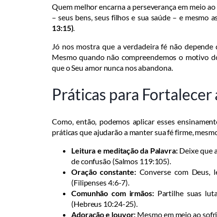
Quem melhor encarna a perseverança em meio ao s
– seus bens, seus filhos e sua saúde – e mesmo a
13:15)
.
Jó nos mostra que a verdadeira fé não depende d
Mesmo quando não compreendemos o motivo do s
que o Seu amor nunca nos abandona.
Práticas para Fortalecer
Como, então, podemos aplicar esses ensinamento
práticas que ajudarão a manter sua fé firme, mes
Leitura e meditação da Palavra:
Deixe que a
de confusão (Salmos 119:105).
Oração constante:
Converse com Deus, le
(Filipenses 4:6-7).
Comunhão com irmãos:
Partilhe suas luta
(Hebreus 10:24-25).
Adoração e louvor:
Mesmo em meio ao sofrime