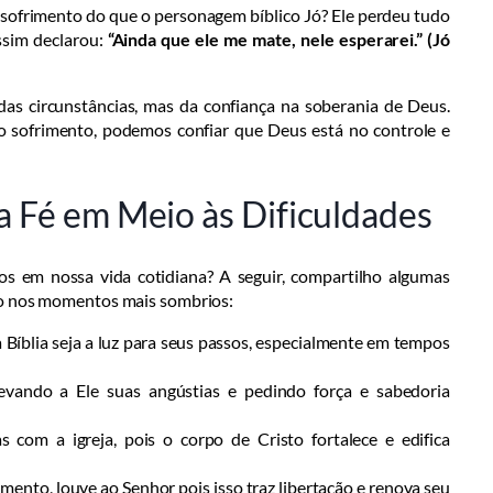
ofrimento do que o personagem bíblico Jó? Ele perdeu tudo
ssim declarou:
“Ainda que ele me mate, nele esperarei.” (Jó
as circunstâncias, mas da confiança na soberania de Deus.
ofrimento, podemos confiar que Deus está no controle e
 a Fé em Meio às Dificuldades
s em nossa vida cotidiana? A seguir, compartilho algumas
mo nos momentos mais sombrios:
 Bíblia seja a luz para seus passos, especialmente em tempos
vando a Ele suas angústias e pedindo força e sabedoria
s com a igreja, pois o corpo de Cristo fortalece e edifica
nto, louve ao Senhor pois isso traz libertação e renova seu