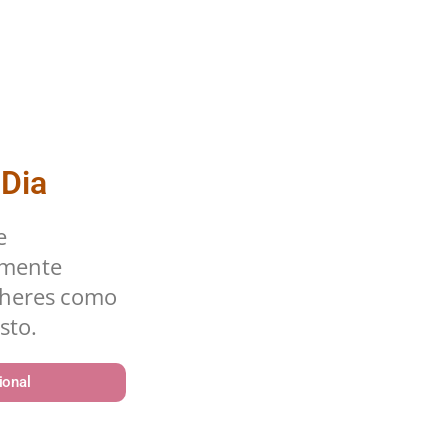
 Dia
e
lmente
lheres como
sto.
ional