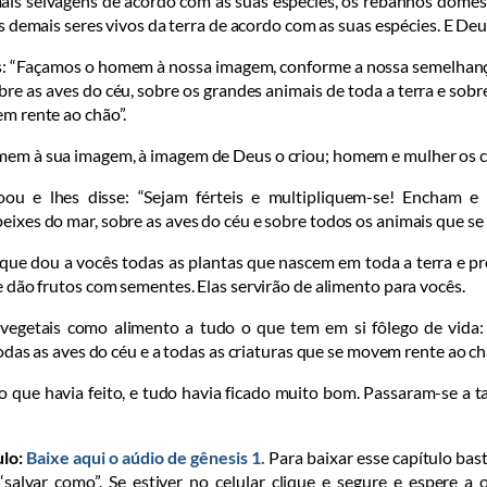
ais sel­vagens de acordo com as suas espé­cies, os reba­nhos domés
os demais seres vivos da terra de acordo com as suas espécies. E Deu
: “Façamos o homem à nossa imagem, con­for­me a nossa semelhan
bre as aves do céu, sobre os grandes animais de toda a terra e so
em rente ao chão”.
mem à sua imagem,
à imagem de Deus o criou;
homem e mulher os c
ou e lhes disse: “Sejam férteis e multipliquem-se! Encham e
ixes do mar, sobre as aves do céu e sobre todos os animais que se
 que dou a vocês todas as plantas que nascem em toda a terra e 
 dão frutos com se­mentes. Elas servirão de alimento para vocês.
vegetais como alimento a tudo o que tem em si fôlego de vida: 
todas as aves do céu e a todas as criaturas que ­se movem rente ao chã
o que havia feito, e tudo havia ficado muito bom. Passaram-se a ta
ulo:
Baixe aqui o aúdio de gênesis 1.
Para baixar esse capítulo bast
 “salvar como”. Se estiver no celular clique e segure e espere a