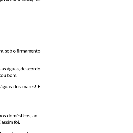
ra, sob o firmamento
as á­guas, de acor­do
icou bom.
 águas dos mares! E
hos domésticos, ani­
 assim foi.