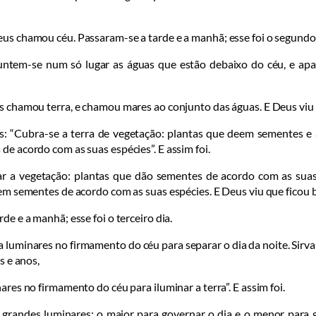
us chamou céu. Passaram-se a tarde e a manhã; esse foi o segundo 
untem-se num só lugar as águas que estão debaixo do céu, e apar
us chamou terra, e cha­mou mares ao conjunto das águas. E Deus viu
s: “Cubra-se a terra de vegetação: plantas que deem sementes e 
 acor­do com as suas espé­cies”. E assim foi.
tar a vegetação: plantas que dão sementes de acordo com as suas 
em sementes de acordo com as suas espécies. E Deus viu que ficou 
de e a manhã; esse foi o ter­ceiro dia.
 luminares no firma­mento do céu para separar o dia da noite. Sir­va
s e anos,
nares no firmamento do céu para ilu­minar a terra”. E assim foi.
 gran­des lumi­nares: o maior para go­vernar o dia e o menor para g