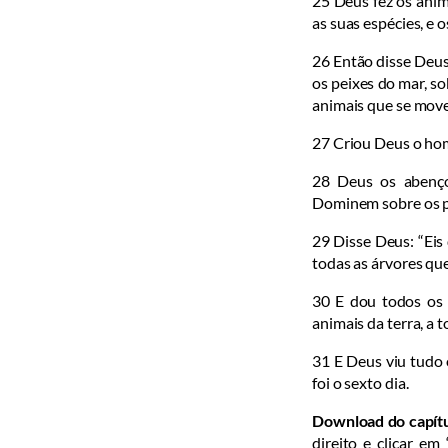
25
Deus fez os anim
as suas espécies, e 
26
Então disse Deus
os peixes do mar, so
animais ­que se mov
27
Criou Deus o ho
28
Deus os abenço
Dominem sobre os pe
29
Disse Deus: “Eis
todas as árvores que
30
E dou todos os 
animais da terra­, a 
31
E Deus viu tudo 
foi o sexto dia.
Download do capít
direito e clicar em