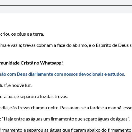
riou os céus e a terra.
rma e vazia; trevas co­briam a face do abismo, e o Espírito de Deus 
omunidade Cristã no Whatsapp!
ão com Deus diariamente com nossos devocionais e estudos.
uz”, e houve luz.
era boa, e separou a luz das trevas.
ia, e às trevas cha­mou noite. Passaram-se a tarde ­e a manhã; esse 
: “Haja entre as águas um firmamento que separe águas de águas”.
 firmamento e separou as águas que ficaram abaixo do firmamento