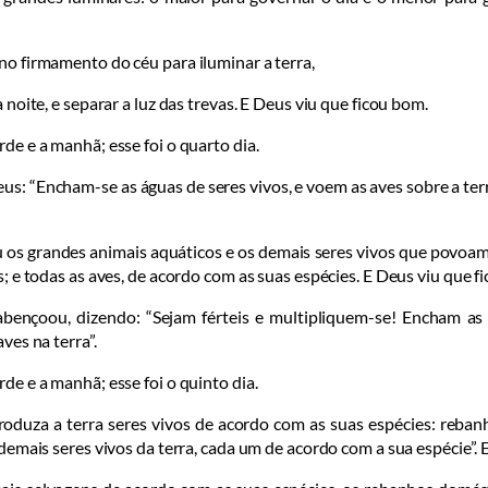
no firmamento do céu para iluminar a terra,
a noite, e separar a luz das tre­vas. E Deus viu que ficou bom.
de e a manhã; esse foi o quarto dia.
s: “Encham-se as águas de seres vivos, e voem as aves sobre a ter
os gran­des animais aquáti­cos e os demais seres vivos que povoam 
; e todas as aves, de acordo com as suas espécies. E Deus viu que f
 abençoou, dizendo: “Sejam férteis e multipliquem-se! Encham as
ves na terra”.
de e a manhã; esse foi o quinto dia.
roduza a terra seres vivos de acordo com as suas espécies: reban
demais seres vivos da terra, cada um de acor­do com a sua espécie”. E