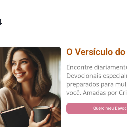
4
O Versículo do
Encontre diariament
Devocionais especia
preparados para mu
você. Amadas por Cri
Quero meu Devoc