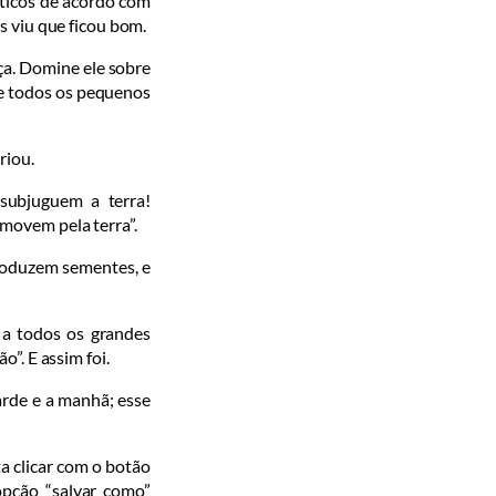
ticos de acor­do com
s viu que ficou bom.
ça. Domine ele sobre
bre todos os pequenos
riou.
 subjuguem a terra!
 movem pela terra”.
produzem sementes, e
a todos os gran­des
o”. E assim foi.
rde e a ma­nhã; esse
a clicar com o botão
 opção “salvar como”