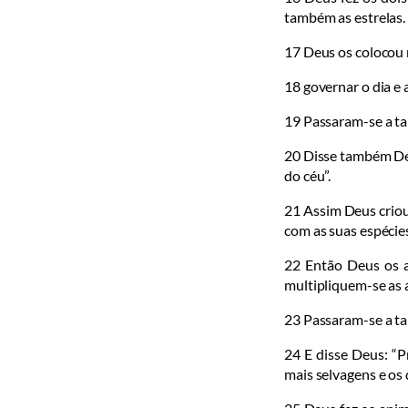
também as estrelas.
17
Deus os colo­cou 
18
governa­r o dia e 
19
Passaram-se a tar
20
Disse também Deu
do céu”.
21
Assim Deus criou 
com as suas espécies
22
En­tão De­us os
multipli­quem-se as a
23
Passaram-se a tar
24
E disse Deus: “P
mais selvagens e os 