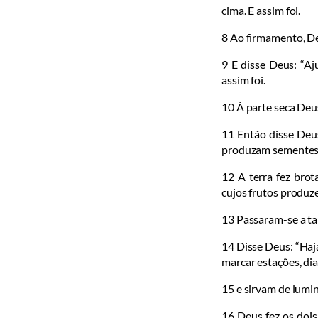
cima. E assim foi.
8
Ao firma­mento, De
9
E disse Deus: “Aj
assim foi.
10
À parte seca De­
11
Então disse Deu
produzam sementes de
12
A terra fez bro­
cujos frutos produz
13
Passaram-se­ a tar
14
Disse Deus: “Haja
marcar estações, dia
15
e sirvam de lu­mi
16
Deus fez os dois