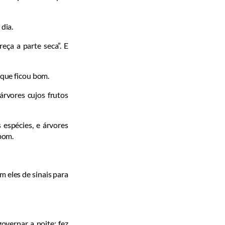
dia.
eça a parte seca”. E
 que ficou bom.
árvores cujos frutos
espé­cies, e árvores
bom.
m eles de sinais para
over­nar a noite; fez