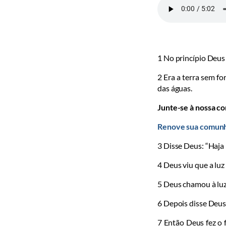
1
No princípio Deus c
2
Era a terra sem fo
das águas.
Junte-se à nossa c
Renove sua comunh
3
Disse Deus: “Haja l
4
Deus viu que a luz 
5
Deus chamou à luz d
6
Depois disse Deus
7
En­tão Deus fez o