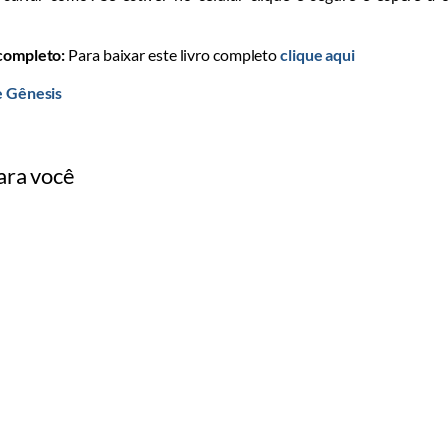
 completo:
Para baixar este livro completo
clique aqui
e Gênesis
ara você