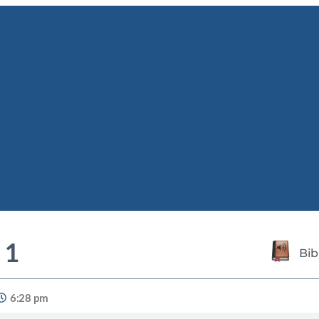
 1
Bib
6:28 pm