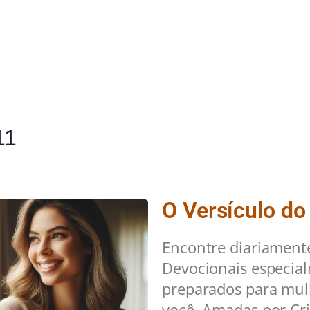
11
O Versículo do
Encontre diariament
Devocionais especia
preparados para mu
você. Amadas por Cri