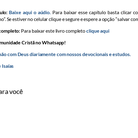
ulo:
Baixe aqui o aúdio.
Para baixar esse capítulo basta clicar c
mo”. Se estiver no celular clique e segure e espere a opção “salvar co
 completo:
Para baixar este livro completo
clique aqui
omunidade Cristã no Whatsapp!
ão com Deus diariamente com nossos devocionais e estudos.
 Isaías
ara você