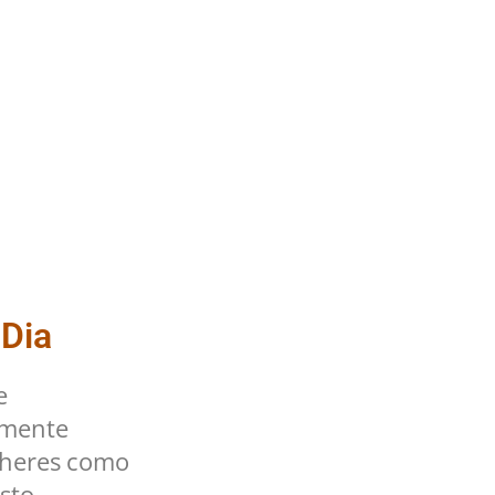
 Dia
e
lmente
lheres como
sto.