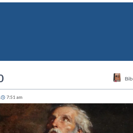
0
Bib
1
7:51 am