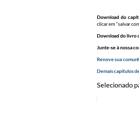
Download do capít
clicar em “salvar com
Download do livro
Junte-se à nossa c
Renove sua comunh
Demais capítulos d
Selecionado p