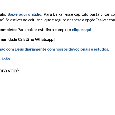
ulo:
Baixe aqui o aúdio.
Para baixar esse capítulo basta clicar c
o”. Se estiver no celular clique e segure e espere a opção “salvar co
 completo:
Para baixar este livro completo
clique aqui
omunidade Cristã no Whatsapp!
ão com Deus diariamente com nossos devocionais e estudos.
e João
ara você