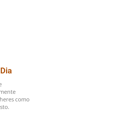
 Dia
e
lmente
lheres como
sto.