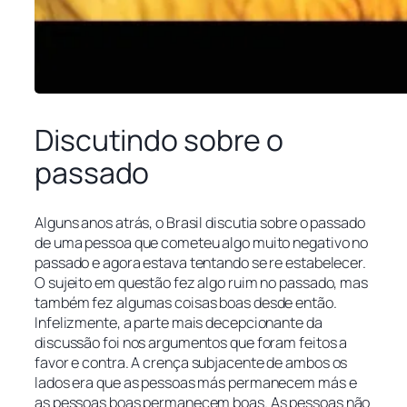
Discutindo sobre o
passado
Alguns anos atrás, o Brasil discutia sobre o passado
de uma pessoa que cometeu algo muito negativo no
passado e agora estava tentando se re estabelecer.
O sujeito em questão fez algo ruim no passado, mas
também fez algumas coisas boas desde então.
Infelizmente, a parte mais decepcionante da
discussão foi nos argumentos que foram feitos a
favor e contra.
A crença subjacente de ambos os
lados era que as pessoas más permanecem más e
as pessoas boas permanecem boas.
As pessoas não