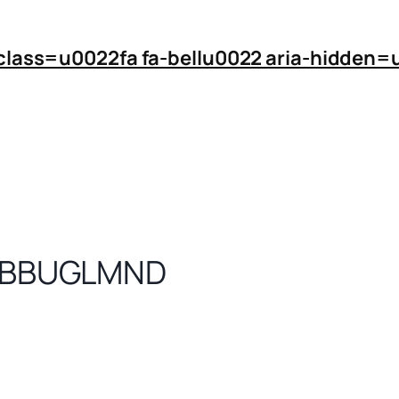
 class=u0022fa fa-bellu0022 aria-hidde
7ABBUGLMND