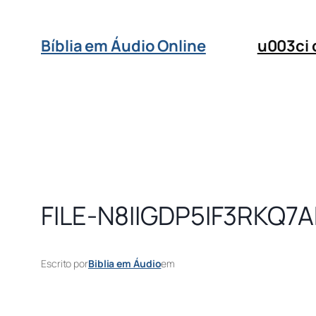
Bíblia em Áudio Online
u003ci
FILE-N8IIGDP5IF3RKQ
Escrito por
Biblia em Áudio
em