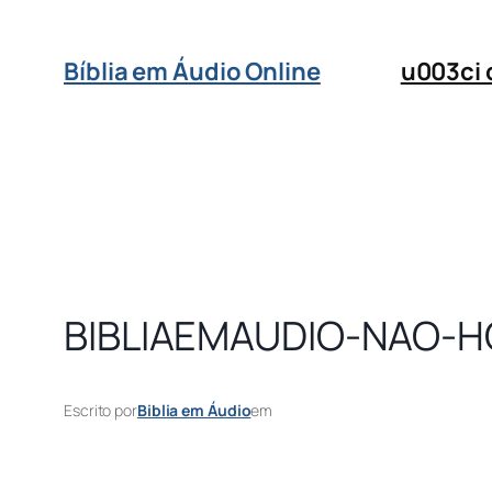
Bíblia em Áudio Online
u003ci
BIBLIAEMAUDIO-NAO-
Escrito por
Biblia em Áudio
em