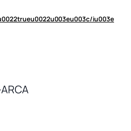
n=u0022trueu0022u003eu003c/iu003e
-ARCA