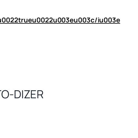
n=u0022trueu0022u003eu003c/iu003e
O-DIZER