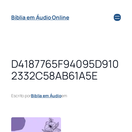
Bíblia em Áudio Online
D4187765F94095D910
2332C58AB61A5E
Escrito por
Biblia em Áudio
em